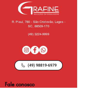
R. Piauí, 780 - São Cristovão, Lages -
SC,
88509-170
(49)
3224-9999
(49) 98819-6979
Fale conosco
Nome
Email