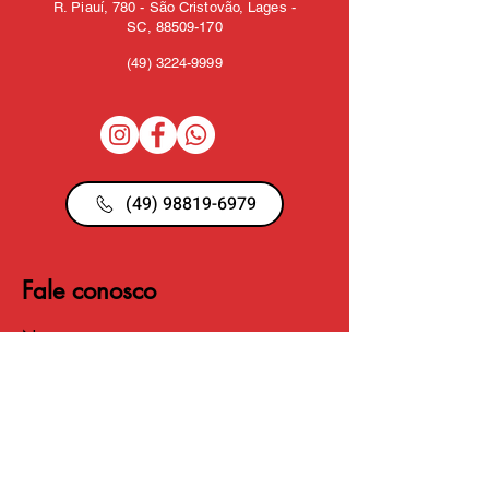
R. Piauí, 780 - São Cristovão, Lages -
SC,
88509-170
(49)
3224-9999
(49) 98819-6979
Fale conosco
Nome
Email
Telefone