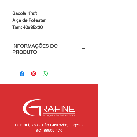
Sacola Kraft
Alça de Poliester
Tam: 40x35x20
INFORMAÇÕES DO
PRODUTO
PARA MAIS INFORMAÇÕES
FALE CONOSCO - WhatsApp
(49) 98819-6979
R. Piauí, 780 - São Cristovão, Lages -
SC,
88509-170