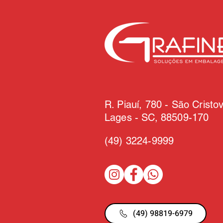
R. Piauí, 780 - São Cristo
Lages - SC, 88509-170
(49)
3224-9999
(49) 98819-6979