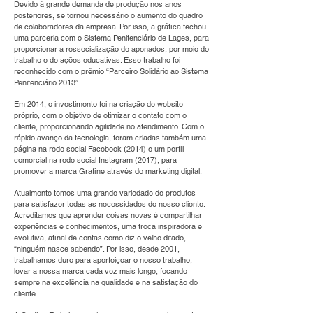
Devido à grande demanda de produção nos anos
posteriores, se tornou necessário o aumento do quadro
de colaboradores da empresa. Por isso, a gráfica fechou
uma parceria com o Sistema Penitenciário de Lages, para
proporcionar a ressocialização de apenados, por meio do
trabalho e de ações educativas. Esse trabalho foi
reconhecido com o prêmio “Parceiro Solidário ao Sistema
Penitenciário 2013”.
Em 2014, o investimento foi na criação de website
próprio, com o objetivo de otimizar o contato com o
cliente, proporcionando agilidade no atendimento. Com o
rápido avanço da tecnologia, foram criadas também uma
página na rede social Facebook (2014) e um perfil
comercial na rede social Instagram (2017), para
promover a marca Grafine através do marketing digital.
Atualmente temos uma grande variedade de produtos
para satisfazer todas as necessidades do nosso cliente.
Acreditamos que aprender coisas novas é compartilhar
experiências e conhecimentos, uma troca inspiradora e
evolutiva, afinal de contas como diz o velho ditado,
“ninguém nasce sabendo”. Por isso, desde 2001,
trabalhamos duro para aperfeiçoar o nosso trabalho,
levar a nossa marca cada vez mais longe, focando
sempre na excelência na qualidade e na satisfação do
cliente.