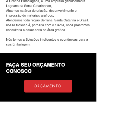
A Grafine Embalagens, é uma empresa genuinamente
Lageana da Serra Catarinense,
Atuamos na área de criação, desenvolvimento e
impressão de materiais gráficos.
Atendemos toda região Serrana, Santa Catarina e Brasil,
nossa filosofia é, parceria com o cliente, onde prestamos
consultoria e assessoria na área gráfica.
Nós temos a Soluções inteligentes e econômicas para a
sua Embalagem.
FAÇA SEU ORÇAMENTO
CONOSCO
ORÇAMENTO