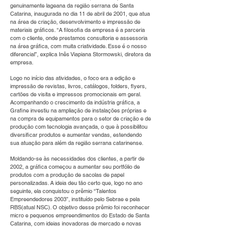
genuinamente lageana da região serrana de Santa
Catarina, inaugurada no dia 11 de abril de 2001, que atua
na área de criação, desenvolvimento e impressão de
materiais gráficos. “A filosofia da empresa é a parceria
com o cliente, onde prestamos consultoria e assessoria
na área gráfica, com muita criatividade. Esse é o nosso
diferencial”, explica Inês Viapiana Stormowski, diretora da
empresa.
Logo no início das atividades, o foco era a edição e
impressão de revistas, livros, catálogos, folders, flyers,
cartões de visita e impressos promocionais em geral.
Acompanhando o crescimento da indústria gráfica, a
Grafine investiu na ampliação de instalações próprias e
na compra de equipamentos para o setor de criação e de
produção com tecnologia avançada, o que à possibilitou
diversificar produtos e aumentar vendas, estendendo
sua atuação para além da região serrana catarinense.
Moldando-se às necessidades dos clientes, a partir de
2002, a gráfica começou a aumentar seu portfólio de
produtos com a produção de sacolas de papel
personalizadas. A ideia deu tão certo que, logo no ano
seguinte, ela conquistou o prêmio “Talentos
Empreendedores 2003”, instituído pelo Sebrae e pela
RBS(atual NSC). O objetivo desse prêmio foi reconhecer
micro e pequenos empreendimentos do Estado de Santa
Catarina, com ideias inovadoras de mercado e novas