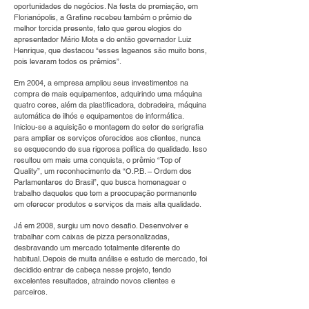
oportunidades de negócios. Na festa de premiação, em
Florianópolis, a Grafine recebeu também o prêmio de
melhor torcida presente, fato que gerou elogios do
apresentador Mário Mota e do então governador Luiz
Henrique, que destacou “esses lageanos são muito bons,
pois levaram todos os prêmios”.
Em 2004, a empresa ampliou seus investimentos na
compra de mais equipamentos, adquirindo uma máquina
quatro cores, além da plastificadora, dobradeira, máquina
automática de ilhós e equipamentos de informática.
Iniciou-se a aquisição e montagem do setor de serigrafia
para ampliar os serviços oferecidos aos clientes, nunca
se esquecendo de sua rigorosa política de qualidade. Isso
resultou em mais uma conquista, o prêmio “Top of
Quality”, um reconhecimento da “O.P.B. – Ordem dos
Parlamentares do Brasil”, que busca homenagear o
trabalho daqueles que tem a preocupação permanente
em oferecer produtos e serviços da mais alta qualidade.
Já em 2008, surgiu um novo desafio. Desenvolver e
trabalhar com caixas de pizza personalizadas,
desbravando um mercado totalmente diferente do
habitual. Depois de muita análise e estudo de mercado, foi
decidido entrar de cabeça nesse projeto, tendo
excelentes resultados, atraindo novos clientes e
parceiros.